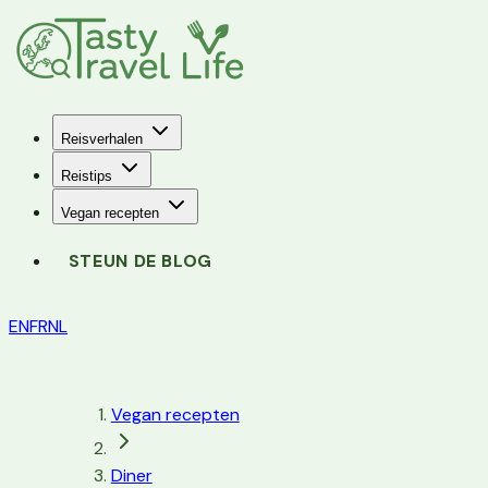
Reisverhalen
Reistips
Vegan recepten
STEUN DE BLOG
EN
FR
NL
Vegan recepten
Diner