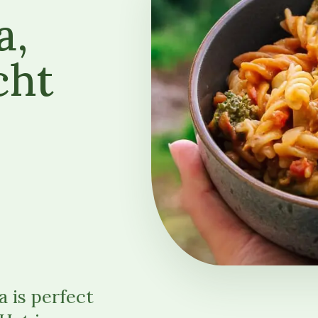
a,
cht
 is perfect