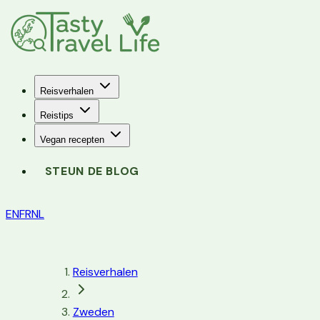
Reisverhalen
Reistips
Vegan recepten
STEUN DE BLOG
EN
FR
NL
Reisverhalen
Zweden