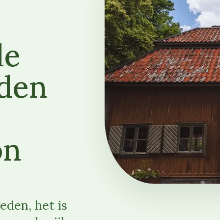
le
eden
on
eden, het is